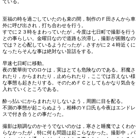
ている。
至福の時を過ごしていたのも束の間，制作のＦ田さんから車
外に呼び出され，打ち合わせを行う。
すでに２３時をまわっていたが，今度は七日町で撮影を行う
との事らしい。金曜日なので道路も渋滞し，撮影が困難なの
では？と心配しているようだったが，さすがに２４時近くに
なったらそんな事は絶対ない旨話をする。
早速七日町に移動。
夜の繁華街でのロケは，実はとても危険なのである。邪魔さ
れたり，からまれたり，止められたり，ここでは言えない様
な事態も起きたりする。そのためＦＣとしてもかなり気合を
入れていくところである。
酔っ払いにからまれたりしないよう，周囲に目を配る。
不測の事態が起こらぬよう，相棒のＹ口氏も今夜はエンドレ
スで付き合うとの事だった。
撮影は順調なのかそうでないのかは，寒さと睡魔でよくわか
らなかったが，特に何も問題は起こらなかった。撮影中，パ