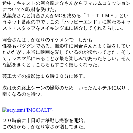
途中，キャストの河合龍之介さんからフィルムコミッション
についての取材を受けた。
菜葉菜さんと河合さんがMCを務める「Ｔ－ＴＩＭＥ」とい
うネット番組の中で，この「ハッピーエンド」に関わるキャ
スト・スタッフをメイキング風に紹介してくれるらしい。
河合さんは，かなりのイケメンで，しかも
性格もバツグンである。撮影中に河合さんとよく話をしてい
たのだが，本当に映画を愛しているのが伝わってきた。そし
て，シネマ旭に来ることが最も楽しみであったらしい。そん
な話をきくと，こちらもすごく嬉しくなった。
芸工大での撮影は１６時３０分に終了。
次は夜の路上シーンの撮影のため，いったんホテルに戻り，
暗くなるのを待つ。
２０時前に十日町に移動し撮影を開始。
この頃から，かなり寒さが増してきた。