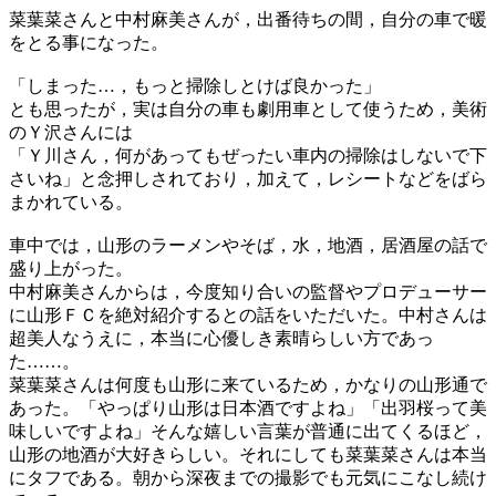
菜葉菜さんと中村麻美さんが，出番待ちの間，自分の車で暖
をとる事になった。
「しまった…，もっと掃除しとけば良かった」
とも思ったが，実は自分の車も劇用車として使うため，美術
のＹ沢さんには
「Ｙ川さん，何があってもぜったい車内の掃除はしないで下
さいね」と念押しされており，加えて，レシートなどをばら
まかれている。
車中では，山形のラーメンやそば，水，地酒，居酒屋の話で
盛り上がった。
中村麻美さんからは，今度知り合いの監督やプロデューサー
に山形ＦＣを絶対紹介するとの話をいただいた。中村さんは
超美人なうえに，本当に心優しき素晴らしい方であっ
た……。
菜葉菜さんは何度も山形に来ているため，かなりの山形通で
あった。「やっぱり山形は日本酒ですよね」「出羽桜って美
味しいですよね」そんな嬉しい言葉が普通に出てくるほど，
山形の地酒が大好きらしい。それにしても菜葉菜さんは本当
にタフである。朝から深夜までの撮影でも元気にこなし続け