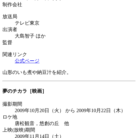
制作会社
放送局
テレビ東京
出演者
大島智子 ほか
監督
関連リンク
公式ページ
山形のいも煮や納豆汁を紹介。
夢のチカラ
［映画］
撮影期間
2009年10月20日（火） から 2009年10月22日（木）
ロケ地
唐松観音，悠創の丘 他
上映(放映)期間
2009年11月14日（土）