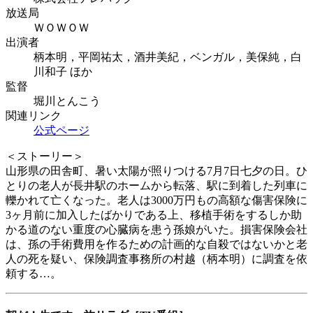
放送局
ＷＯＷＯＷ
出演者
柄本明，平岡祐太，酒井美紀，ベンガル，美保純，白
川和子 ほか
監督
堀川とんこう
関連リンク
公式ページ
＜ストーリー＞
山形県の田舎町、暑い太陽が照りつける7月7日七夕の日。ひ
とりの老人が長井駅のホームから転落、駅に到着した列車に
轢かれて亡くなった。老人は3000万円もの高額な傷害保険に
3ヶ月前に加入したばかりである上、移植手術をするしか助
かる道のない重度の心臓病を患う孫娘がいた。損害保険会社
は、孫の手術費用を作るための計画的な自殺ではないかと老
人の死を疑い、保険調査事務所の村越（柄本明）に調査を依
頼する…。