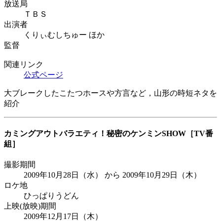
放送局
ＴＢＳ
出演者
くりぃむしちゅー ほか
監督
関連リンク
公式ページ
大ブレークしたこたつホースや方言など，山形の時短ネタを
紹介
カミングアウトバラエティ！秘密のケンミンSHOW
［TV番
組］
撮影期間
2009年10月28日（水） から 2009年10月29日（木）
ロケ地
ひっぱりうどん
上映(放映)期間
2009年12月17日（木）