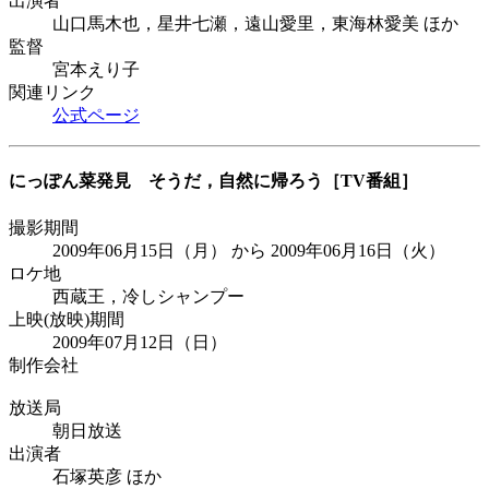
出演者
山口馬木也，星井七瀬，遠山愛里，東海林愛美 ほか
監督
宮本えり子
関連リンク
公式ページ
にっぽん菜発見 そうだ，自然に帰ろう
［TV番組］
撮影期間
2009年06月15日（月） から 2009年06月16日（火）
ロケ地
西蔵王，冷しシャンプー
上映(放映)期間
2009年07月12日（日）
制作会社
放送局
朝日放送
出演者
石塚英彦 ほか