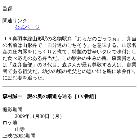
監督
関連リンク
公式ページ
ＪＲ奥羽本線山形駅の名物駅弁「おらだのごっつぉ」。弁当
の名前は山形弁で「自分達のごちそう」を意味する。山形名
産の庄内豚をじっくりと煮て、特製の甘辛いタレで味付けし
た食べ応えのある弁当だ。この駅弁の生みの親、森義貴さん
は「森弁当部」の３代目。森さんが最も尊敬する人は、創業
者である祖父だ。幼少の頃の祖父との思い出を胸に駅弁作り
に励む姿を追った。
森村誠一 謎の奥の細道を辿る
［TV番組］
撮影期間
2009年11月30日（月）
ロケ地
山寺
上映(放映)期間