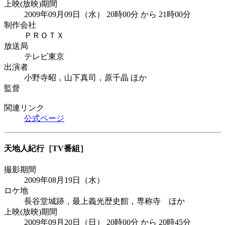
上映(放映)期間
2009年09月09日（水） 20時00分 から 21時00分
制作会社
ＰＲＯＴＸ
放送局
テレビ東京
出演者
小野寺昭，山下真司，原千晶 ほか
監督
関連リンク
公式ページ
天地人紀行
［TV番組］
撮影期間
2009年08月19日（水）
ロケ地
長谷堂城跡，最上義光歴史館，専称寺 ほか
上映(放映)期間
2009年09月20日（日） 20時00分 から 20時45分